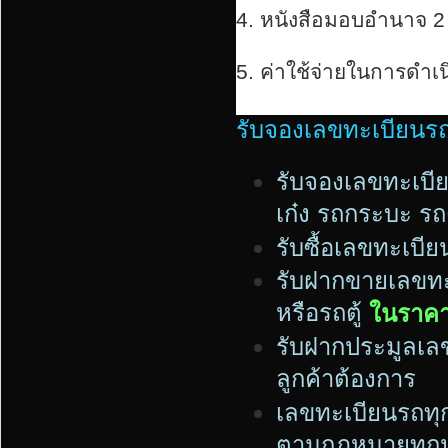
4. หนังสือมอบอำนาจ 2 ช
5. ค่าใช้จ่ายในการดำ
รับจองเลขทะเบียนรถส
รับจองเลขทะเบี
เก๋ง รถกระบะ รถต
รับซื้อเลขทะเบ
รับฝากขายเลขทะ
หรือรถตู้
ในราคา
รับฝากประมูลเล
ลูกค้าต้องการ
เลขทะเบียนรถทุก
ตามกฎหมายทุก