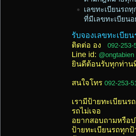
เลขทะเบียนร
ถทุ
ที่มีเลขทะเบียนอ
รับจองเลขทะเบียนร
ติดต่อ อง
092-253-
Line id:
@ongtabien
ยินดีต้อนรับทุกท่า
สนใจโทร
092-253-5
เรามีป้ายทะเบียนร
รถไม่เจอ
อยากสอบถามหรือปรึก
ป้ายทะเบียนรถทุกป