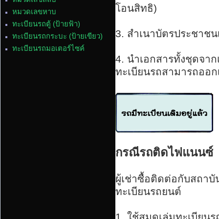
โอนสิทธิ)
หมวดเลขหาบ
ทะเบียนรถตู้ (ป้ายฟ้า)
3. สำเนาบัตรประชาชนเจ
ทะเบียนรถกระบะ (ป้ายเขียว)
ทะเบียนรถมอเตอร์ไซค์
4. นำเอกสารทั้งชุดจาก
ทะเบียนรถสามารถออกเล
กรณีรถติดไฟแนนซ์
ผู้เช่าซื้อติดต่อกับสถา
ทะเบียนรถยนต์
1. ใช้สมุดเล่มทะเบียนร