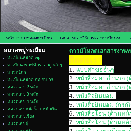
หน้าแรกการจองทะเบียน
เอกสารและวีธีการจองทะเบียนรถ
หมวดหมู่ทะเบียน
ดาวน์โหลดเอกสารงานท
ทะเบียนหมวด vip
ติดต่อเรา
ทะเบียนกราฟฟิกราคาถูกสุดๆ
1.
แบบคำขออื่นๆ
หมวด1กก
2.
หนังสือมอบอำนาจ (ด
ทะเบียนหมวด กท กบ กร
3.
หนังสือมอบอำนาจ (ด
หมวดเลข 2 หลัก
หมวดเลข 3 หลัก
4.
หนังสือยินยอม
หมวดเลข 4 หลัก
5.
หนังสือยินยอม (กรณ
หมวดเลขหลักร้อย-หลักพัน
6.
หนังสือโอน (ด้านหน้
หมวดเลขเรียง
7.
หนังสือโอน (ด้านหลั
หมวดเลขคู่
8.
หนังสือจดทะเบียนรถใ
หมวดเลขสลับ